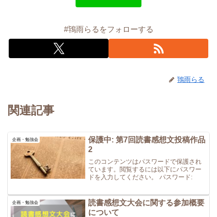
#鴇雨らるをフォローする
鴇雨らる
関連記事
保護中: 第7回読書感想文投稿作品
企画・勉強会
2
このコンテンツはパスワードで保護され
ています。閲覧するには以下にパスワー
ドを入力してください。 パスワード:
読書感想文大会に関する参加概要
企画・勉強会
について