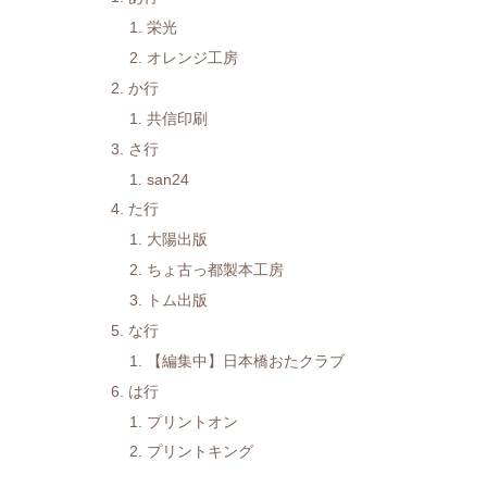
栄光
オレンジ工房
か行
共信印刷
さ行
san24
た行
大陽出版
ちょ古っ都製本工房
トム出版
な行
【編集中】日本橋おたクラブ
は行
プリントオン
プリントキング