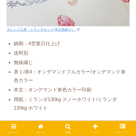
オレンジ工房「ミランダセット(本文色刷り)」
納期：4営業日仕上げ
送料別
無線綴じ
表１/表4：オンデマンドフルカラー/オンデマンド単
色カラー
本文：オンデマンド単色カラー印刷
用紙：ミランダ130kg スノーホワイト/ミランダ
130kg ホワイト
A5サイズ：10部
メニュー
ホーム
検索
トップ
サイドバー